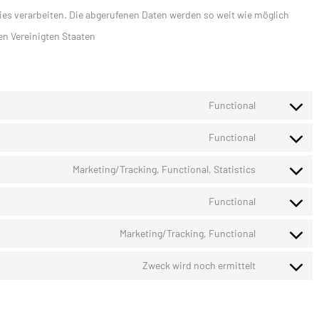
kies verarbeiten. Die abgerufenen Daten werden so weit wie möglich
en Vereinigten Staaten
Functional
Consent
to
Functional
Consent
service
to
Marketing/Tracking, Functional, Statistics
cookie-
Consent
service
notice-
to
Functional
wordpress
Consent
for-
service
to
Marketing/Tracking, Functional
gdpr
youtube
Consent
service
to
Zweck wird noch ermittelt
complianz
Consent
service
to
facebook
service