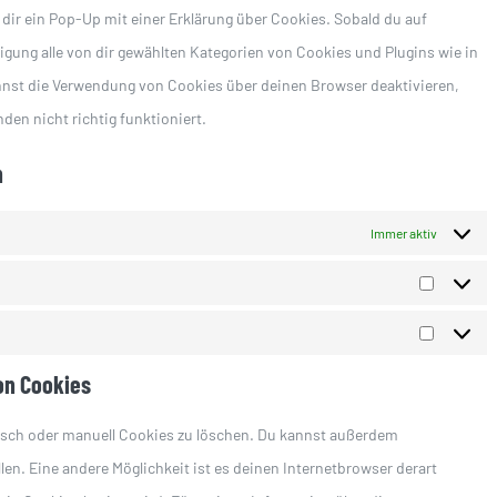
dir ein Pop-Up mit einer Erklärung über Cookies. Sobald du auf
sonstiges
lligung alle von dir gewählten Kategorien von Cookies und Plugins wie in
nnst die Verwendung von Cookies über deinen Browser deaktivieren,
en nicht richtig funktioniert.
n
Immer aktiv
Statistik
Marketin
on Cookies
sch oder manuell Cookies zu löschen. Du kannst außerdem
llen. Eine andere Möglichkeit ist es deinen Internetbrowser derart